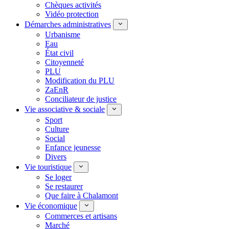
Chèques activités
Vidéo protection
Démarches administratives
Urbanisme
Eau
État civil
Citoyenneté
PLU
Modification du PLU
ZaEnR
Conciliateur de justice
Vie associative & sociale
Sport
Culture
Social
Enfance jeunesse
Divers
Vie touristique
Se loger
Se restaurer
Que faire à Chalamont
Vie économique
Commerces et artisans
Marché