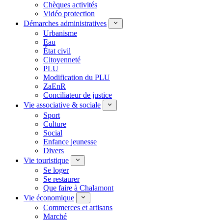
Chèques activités
Vidéo protection
Démarches administratives
Urbanisme
Eau
État civil
Citoyenneté
PLU
Modification du PLU
ZaEnR
Conciliateur de justice
Vie associative & sociale
Sport
Culture
Social
Enfance jeunesse
Divers
Vie touristique
Se loger
Se restaurer
Que faire à Chalamont
Vie économique
Commerces et artisans
Marché