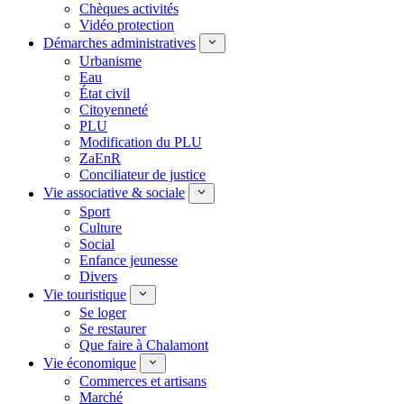
Chèques activités
Vidéo protection
Démarches administratives
Urbanisme
Eau
État civil
Citoyenneté
PLU
Modification du PLU
ZaEnR
Conciliateur de justice
Vie associative & sociale
Sport
Culture
Social
Enfance jeunesse
Divers
Vie touristique
Se loger
Se restaurer
Que faire à Chalamont
Vie économique
Commerces et artisans
Marché